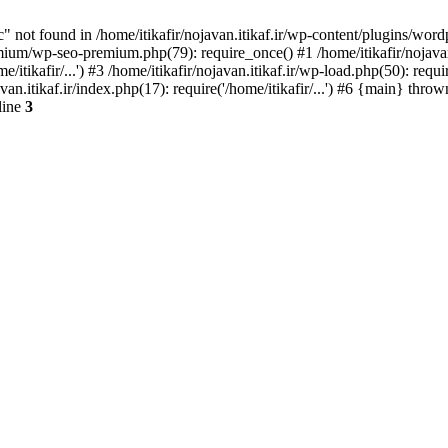
ot found in /home/itikafir/nojavan.itikaf.ir/wp-content/plugins/wordp
mium/wp-seo-premium.php(79): require_once() #1 /home/itikafir/nojavan.i
itikafir/...') #3 /home/itikafir/nojavan.itikaf.ir/wp-load.php(50): requir
avan.itikaf.ir/index.php(17): require('/home/itikafir/...') #6 {main} thro
line
3