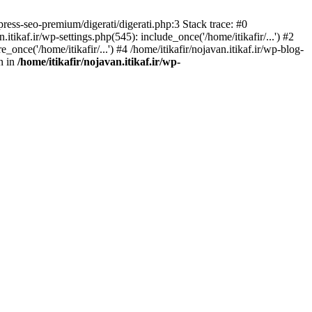
ress-seo-premium/digerati/digerati.php:3 Stack trace: #0
tikaf.ir/wp-settings.php(545): include_once('/home/itikafir/...') #2
e_once('/home/itikafir/...') #4 /home/itikafir/nojavan.itikaf.ir/wp-blog-
wn in
/home/itikafir/nojavan.itikaf.ir/wp-