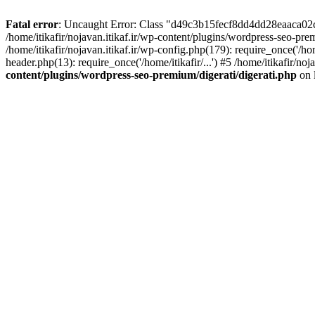
Fatal error
: Uncaught Error: Class "d49c3b15fecf8dd4dd28eaaca02c" n
/home/itikafir/nojavan.itikaf.ir/wp-content/plugins/wordpress-seo-pre
/home/itikafir/nojavan.itikaf.ir/wp-config.php(179): require_once('/home/
header.php(13): require_once('/home/itikafir/...') #5 /home/itikafir/noj
content/plugins/wordpress-seo-premium/digerati/digerati.php
on 