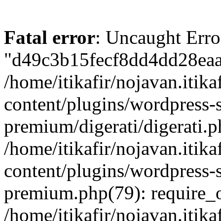
Fatal error
: Uncaught Erro
"d49c3b15fecf8dd4dd28eaac
/home/itikafir/nojavan.itika
content/plugins/wordpress-
premium/digerati/digerati.p
/home/itikafir/nojavan.itika
content/plugins/wordpress
premium.php(79): require_
/home/itikafir/nojavan.itika